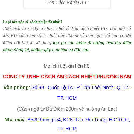
Tôn Cách Nhiệt OPP
Loại tôn nào sẽ cách nhiệt tốt nhất?
Phổ biến và sử dụng nhiều nhất là Tôn cách nhiệt PU, bởi nhờ có
lớp PU cách âm cách nhiệt dày 20mm và bên cạnh đó còn có ưu
điểm nổi bật là sử dụng
tôn pu còn giảm đi lượng tiêu thụ điện
năng đáng kể, không gây ô nhiễm và độc hại
.
Mọi chi tiết xin liên hệ:
CÔNG TY TNHH CÁCH ÂM CÁCH NHIỆT PHƯƠNG NAM
Văn phòng:
Số 99 - Quốc Lộ 1A - P. Tân Thới Nhất - Q. 12 -
TP. HCM
(Cách ngã tư Bà Điểm 200m về hướng An Lạc)
Nhà máy:
B5-9 đường D4, KCN Tân Phú Trung, H.
Củ Chi,
TP. HCM