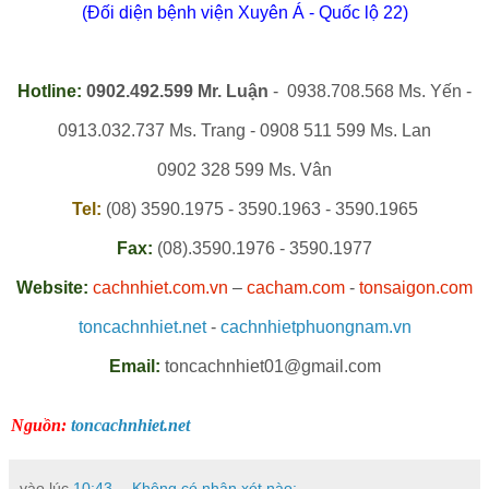
(Đối diện bệnh viện Xuyên Á - Quốc lộ 22)
Hotline:
0902.492.599 Mr. Luận
- 0938.708.568 Ms. Yến -
0913.032.737 Ms. Trang - 0908 511 599 Ms. Lan
0902 328 599 Ms. Vân
Tel:
(08) 3590.1975 - 3590.1963 - 3590.1965
Fax:
(08).3590.1976 - 3590.1977
Website:
cachnhiet.com.vn
–
cacham.com
-
tonsaigon.com
toncachnhiet.net
-
cachnhietphuongnam.vn
Email:
toncachnhiet01@gmail.com
Nguồn:
toncachnhiet.net
vào lúc
10:43
Không có nhận xét nào: